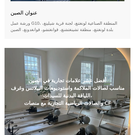
عنوان الصين
ورشة عمل G10، المنطقة الصناعية لونغتنغ، لجنة قرية شيلينغ،
بلدة لونغتنغ، منطقة تشينغتشنغ، قوانغتشو، قوانغدونغ، الصين
أفضل عشر علامات تجارية في الصين
مناسب لصالات الملاكمة واستوديوهات البيلاتس وغرف
اللياقة البدنية للسيدات،
والصالات الرياضية التجارية مع منصات CF