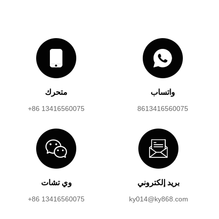
واتساب
متحرك
+86 13416560075
8613416560075
بريد إلكتروني
وي تشات
+86 13416560075
ky014@ky868.com