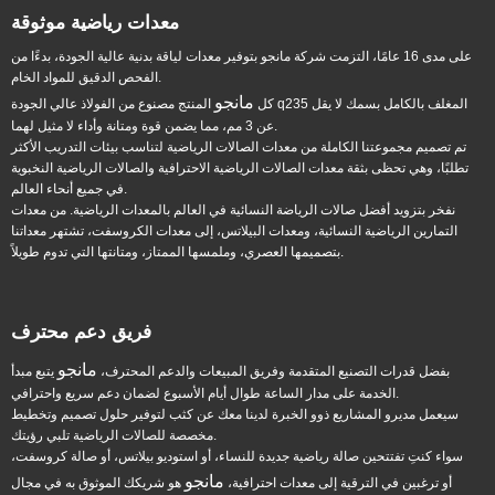
معدات رياضية موثوقة
على مدى 16 عامًا، التزمت شركة مانجو بتوفير معدات لياقة بدنية عالية الجودة، بدءًا من
الفحص الدقيق للمواد الخام.
مانجو
كل
المنتج مصنوع من الفولاذ عالي الجودة q235 المغلف بالكامل بسمك لا يقل
عن 3 مم، مما يضمن قوة ومتانة وأداء لا مثيل لهما.
تم تصميم مجموعتنا الكاملة من معدات الصالات الرياضية لتناسب بيئات التدريب الأكثر
تطلبًا، وهي تحظى بثقة معدات الصالات الرياضية الاحترافية والصالات الرياضية النخبوية
في جميع أنحاء العالم.
نفخر بتزويد أفضل صالات الرياضة النسائية في العالم بالمعدات الرياضية. من معدات
التمارين الرياضية النسائية، ومعدات البيلاتس، إلى معدات الكروسفت، تشتهر معداتنا
بتصميمها العصري، وملمسها الممتاز، ومتانتها التي تدوم طويلاً.
فريق دعم محترف
مانجو
بفضل قدرات التصنيع المتقدمة وفريق المبيعات والدعم المحترف،
يتبع مبدأ
الخدمة على مدار الساعة طوال أيام الأسبوع لضمان دعم سريع واحترافي.
سيعمل مديرو المشاريع ذوو الخبرة لدينا معك عن كثب لتوفير حلول تصميم وتخطيط
مخصصة للصالات الرياضية تلبي رؤيتك.
سواء كنتِ تفتتحين صالة رياضية جديدة للنساء، أو استوديو بيلاتس، أو صالة كروسفت،
مانجو
أو ترغبين في الترقية إلى معدات احترافية،
هو شريكك الموثوق به في مجال